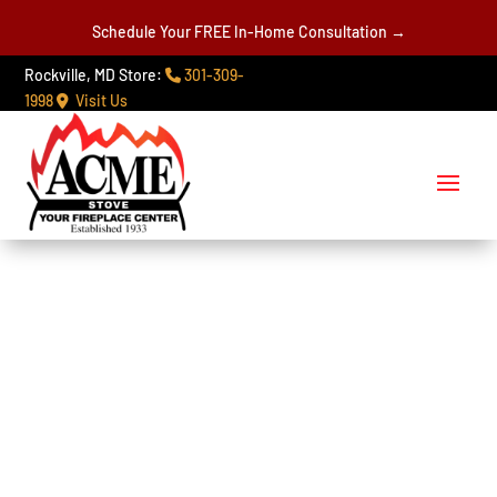
Schedule Your FREE In-Home Consultation →
Rockville, MD Store:
301-309-
1998
Visit Us